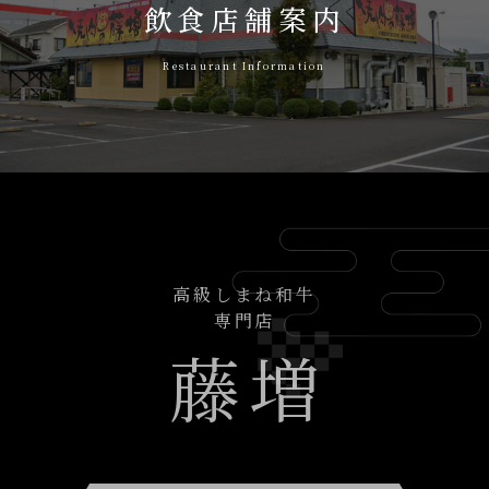
飲食店舗案内
Restaurant Information
高級しまね和牛
専門店
藤
増