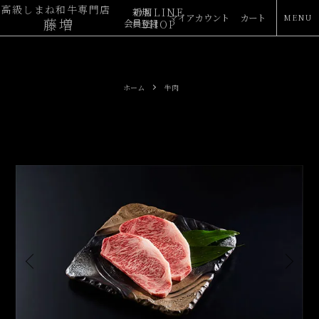
高級しまね和牛専門店
ONLINE
新規
マイアカウント
カート
藤増
会員登録
SHOP
ホーム
牛肉