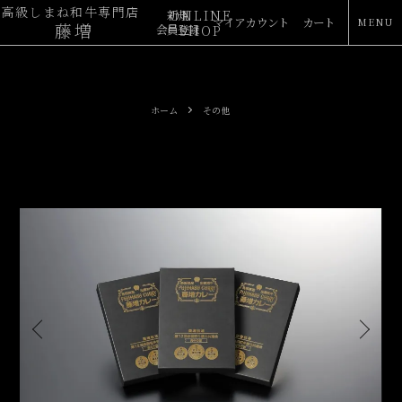
高級しまね和牛専門店
ONLINE
新規
マイアカウント
カート
藤増
会員登録
SHOP
ホーム
その他